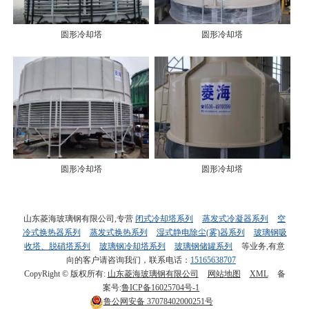
圆形冷却塔
圆形冷却塔
圆形冷却塔
圆形冷却塔
山东菱海玻璃钢有限公司,专营
闭式冷却塔系列
蒸发式冷凝器系列
空
冷式换热器系列
蒸发式换热系列
湿式静电除尘(雾)器系列
玻璃钢吸
收塔、脱硝塔系列
玻璃钢冷却塔系列
玻璃钢储罐系列
等业务,有意
向的客户请咨询我们，联系电话：
15165638707
CopyRight © 版权所有:
山东菱海玻璃钢有限公司
网站地图
XML
备
案号:
鲁ICP备16025704号-1
鲁公网安备
37078402000251号