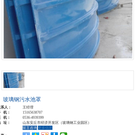
玻璃钢污水池罩
联系人：
王经理
手 机：
15165638707
座 机：
0536-4939399
地 址：
山东安丘市经济开发区（玻璃钢工业园区）
留言咨询
更多信息